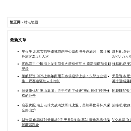
恒正网
»
站点地图
最新文章
星火牛 北京市郊铁路城市副中心线西段开通满月，累计服
鑫月配 暑
务旅客21.3万人次
3877.4万人
优配货主 中国海上发射商业火箭有何意义 刷新民商航天新
好易配资 
纪录
领航配资 2026上半年商用车市场逆势上扬：头部企业领
天盈资本 硬
跑，双赛道驱动未来增长
英寸远端屏
端盛康优配 丰山集团：关于不向下修正“丰山转债”转股价
同花顺配资 “
格的公告
启盈优配 瑞士点球大战淘汰哥伦比亚，美加墨世界杯八强
策略吧 收
全部出炉
财米网 电磁辐射量超标2倍 无差别影响基站 聚焦私售信号
V交易网 兴
屏蔽器乱象