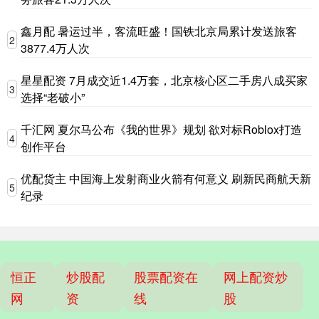
鑫月配 暑运过半，客流旺盛！国铁北京局累计发送旅客
2
3877.4万人次
星星配资 7月成交近1.4万套，北京核心区二手房八成买家
3
选择“老破小”
千汇网 夏尔马公布《我的世界》规划 欲对标Roblox打造
4
创作平台
优配货主 中国海上发射商业火箭有何意义 刷新民商航天新
5
纪录
恒正
炒股配
股票配资在
网上配资炒
网
资
线
股