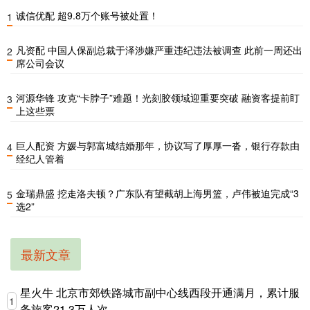
诚信优配 超9.8万个账号被处置！
1
凡资配 中国人保副总裁于泽涉嫌严重违纪违法被调查 此前一周还出
2
席公司会议
河源华锋 攻克“卡脖子”难题！光刻胶领域迎重要突破 融资客提前盯
3
上这些票
巨人配资 方媛与郭富城结婚那年，协议写了厚厚一沓，银行存款由
4
经纪人管着
金瑞鼎盛 挖走洛夫顿？广东队有望截胡上海男篮，卢伟被迫完成“3
5
选2”
最新文章
星火牛 北京市郊铁路城市副中心线西段开通满月，累计服
1
务旅客21.3万人次