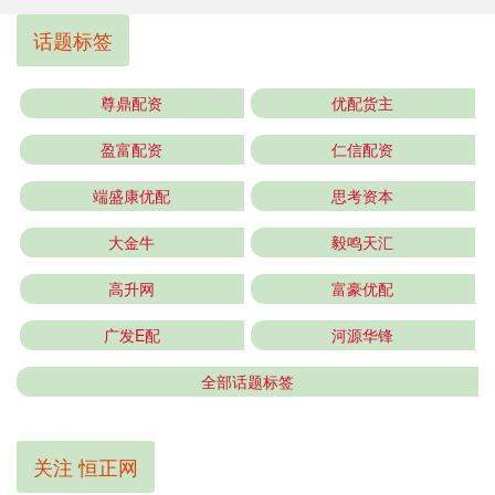
话题标签
尊鼎配资
优配货主
盈富配资
仁信配资
端盛康优配
思考资本
大金牛
毅鸣天汇
高升网
富豪优配
广发E配
河源华锋
全部话题标签
关注 恒正网