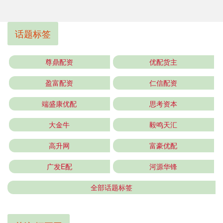
话题标签
尊鼎配资
优配货主
盈富配资
仁信配资
端盛康优配
思考资本
大金牛
毅鸣天汇
高升网
富豪优配
广发E配
河源华锋
全部话题标签