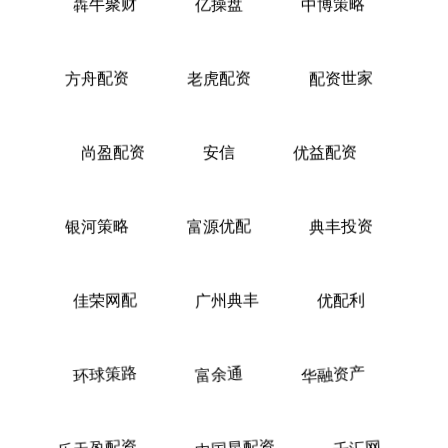
犇牛聚财
亿操盘
中博策略
方舟配资
老虎配资
配资世家
尚盈配资
安信
优益配资
银河策略
富源优配
典丰投资
佳荣网配
广州典丰
优配利
环球策路
富余通
华融资产
乐天盈配资
中国星配资
千汇网