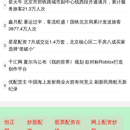
星火牛 北京市郊铁路城市副中心线西段开通满月，累计服
1
务旅客21.3万人次
鑫月配 暑运过半，客流旺盛！国铁北京局累计发送旅客
2
3877.4万人次
星星配资 7月成交近1.4万套，北京核心区二手房八成买家
3
选择“老破小”
千汇网 夏尔马公布《我的世界》规划 欲对标Roblox打造
4
创作平台
优配货主 中国海上发射商业火箭有何意义 刷新民商航天新
5
纪录
恒正
炒股配
股票配资在
网上配资炒