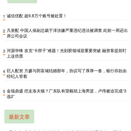
诚信优配 超9.8万个账号被处置！
1
凡资配 中国人保副总裁于泽涉嫌严重违纪违法被调查 此前一周还出
2
席公司会议
河源华锋 攻克“卡脖子”难题！光刻胶领域迎重要突破 融资客提前盯
3
上这些票
巨人配资 方媛与郭富城结婚那年，协议写了厚厚一沓，银行存款由
4
经纪人管着
金瑞鼎盛 挖走洛夫顿？广东队有望截胡上海男篮，卢伟被迫完成“3
5
选2”
最新文章