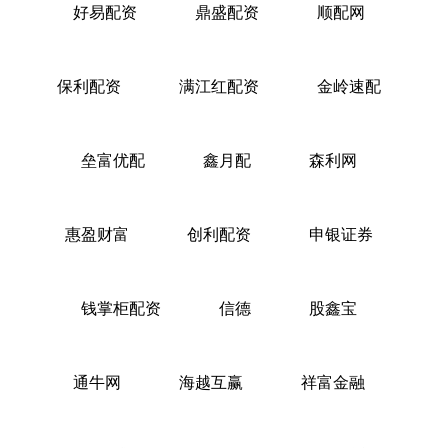
好易配资
鼎盛配资
顺配网
保利配资
满江红配资
金岭速配
垒富优配
鑫月配
森利网
惠盈财富
创利配资
申银证券
钱掌柜配资
信德
股鑫宝
通牛网
海越互赢
祥富金融