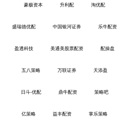
豪极资本
升利配
淘优配
盛瑞德优配
中国银河证券
乐牛配资
盈透科技
美通美股票配资
配操盘
五八策略
万联证券
天添盈
日斗-优配
鼎牛配资
策略吧
亿策略
益丰配资
掌乐策略