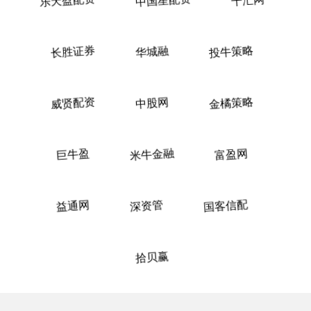
长胜证券
华城融
投牛策略
威贤配资
中股网
金橘策略
巨牛盈
米牛金融
富盈网
益通网
深资管
国客信配
拾贝赢