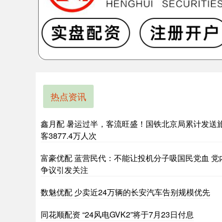
热点资讯
鑫月配 暑运过半，客流旺盛！国铁北京局累计发送
客3877.4万人次
富豪优配 蓝营民代：不能让投机分子吸国民党血 党
争议引发关注
数魅优配 少卖近24万辆的长安汽车告别规模优先
同花顺配资 “24风电GVK2”将于7月23日付息