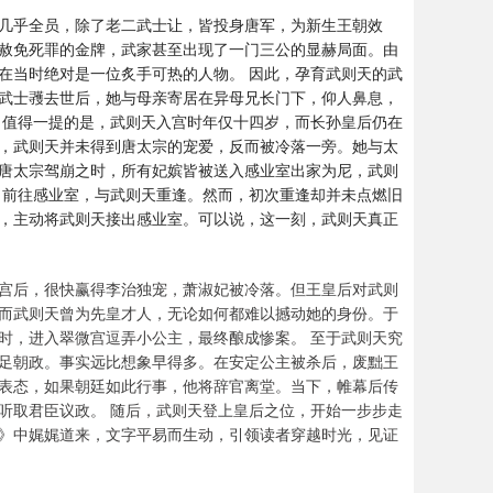
几乎全员，除了老二武士让，皆投身唐军，为新生王朝效
赦免死罪的金牌，武家甚至出现了一门三公的显赫局面。由
在当时绝对是一位炙手可热的人物。 因此，孕育武则天的武
武士彟去世后，她与母亲寄居在异母兄长门下，仰人鼻息，
 值得一提的是，武则天入宫时年仅十四岁，而长孙皇后仍在
，武则天并未得到唐太宗的宠爱，反而被冷落一旁。她与太
唐太宗驾崩之时，所有妃嫔皆被送入感业室出家为尼，武则
，前往感业室，与武则天重逢。然而，初次重逢却并未点燃旧
，主动将武则天接出感业室。可以说，这一刻，武则天真正
宫后，很快赢得李治独宠，萧淑妃被冷落。但王皇后对武则
而武则天曾为先皇才人，无论如何都难以撼动她的身份。于
时，进入翠微宫逗弄小公主，最终酿成惨案。 至于武则天究
足朝政。事实远比想象早得多。在安定公主被杀后，废黜王
表态，如果朝廷如此行事，他将辞官离堂。当下，帷幕后传
听取君臣议政。 随后，武则天登上皇后之位，开始一步步走
》中娓娓道来，文字平易而生动，引领读者穿越时光，见证