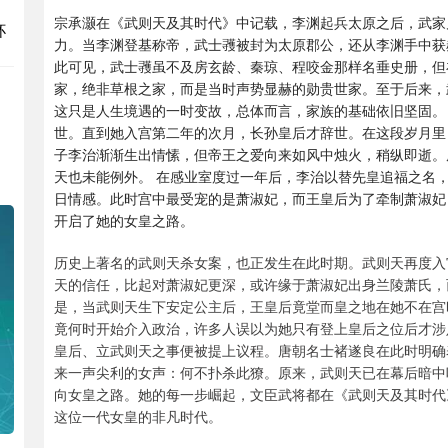
宗承灏在《武则天及其时代》中记载，李渊起兵太原之后，武家
杯
力。当李渊登基称帝，武士彟被封为太原郡公，还从李渊手中获
此可见，武士彟虽不及房玄龄、秦琼、程咬金那样名垂史册，但
家，绝非草根之家，而是当时声势显赫的勋贵世家。至于后来，
这只是人生境遇的一时变故，总体而言，家族的基础依旧坚固。
世。直到她入宫第二年的次月，长孙皇后才辞世。在这段岁月里
子李治渐渐生出情愫，但帝王之爱向来如风中烛火，稍纵即逝。
天也未能例外。 在感业室度过一年后，李治以替先皇追福之名
日情感。此时宫中最受宠的是萧淑妃，而王皇后为了牵制萧淑妃
开启了她的女皇之路。
历史上著名的武则天杀女案，也正发生在此时期。武则天再度入
天的信任，比起对萧淑妃更深，或许缘于萧淑妃出身兰陵萧氏，
是，当武则天生下安定公主后，王皇后竟堂而皇之地在她不在宫
竟何时开始介入政治，许多人误以为她只有登上皇后之位后才涉
皇后、立武则天之事便被提上议程。唐朝名士褚遂良在此时明确
来一声尖利的女声：何不扑杀此獠。原来，武则天已在幕后暗中
向女皇之路。她的每一步崛起，文臣武将都在《武则天及其时代
这位一代女皇的非凡时代。