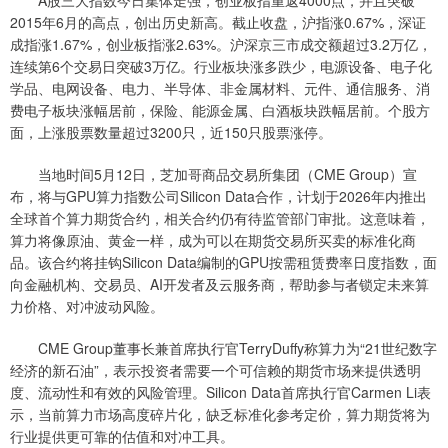
A股三大指数今日集体走强，创业板指重返4000点，并且突破
2015年6月的高点，创出历史新高。截止收盘，沪指涨0.67%，深证
成指涨1.67%，创业板指涨2.63%。沪深京三市成交额超过3.2万亿，
连续第6个交易日突破3万亿。行业板块涨多跌少，电源设备、电子化
学品、电网设备、电力、半导体、非金属材料、元件、通信服务、消
费电子板块涨幅居前，保险、能源金属、白酒板块跌幅居前。个股方
面，上涨股票数量超过3200只，近150只股票涨停。
当地时间5月12日，芝加哥商品交易所集团（CME Group）宣
布，将与GPU算力指数公司Silicon Data合作，计划于2026年内推出
全球首个算力期货合约，相关合约仍有待监管部门审批。这意味着，
算力将像原油、黄金一样，成为可以在期货交易所买卖的标准化商
品。该合约将挂钩Silicon Data编制的GPU按需租赁费率日度指数，面
向金融机构、交易员、AI开发者及云服务商，帮助参与者锁定未来算
力价格、对冲波动风险。
CME Group董事长兼首席执行官TerryDuffy称算力为“21世纪数字
经济的新石油”，表示投资者需要一个可信赖的期货市场来提供透明
度、流动性和有效的风险管理。Silicon Data首席执行官Carmen Li表
示，当前算力市场高度碎片化，缺乏标准化参考定价，算力期货将为
行业提供更可靠的估值和对冲工具。