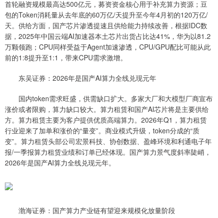
首轮融资规模最高达500亿元，募资资金核心用于补充算力资源；豆
包的Token消耗量从去年底的60万亿/天提升至今年4月初的120万亿/
天。供给方面，国产芯片渗透提速且供给能力持续改善，根据IDC数
据，2025年中国云端AI加速器本土芯片出货占比达41%，华为以81.2
万颗领跑；CPU同样受益于Agent加速渗透，CPU/GPU配比可能从此
前的1:8提升至1:1，带来CPU需求激增。
东吴证券：2026年是国产AI算力全线兑现元年
国内token需求旺盛，供需缺口扩大。多家大厂和大模型厂商宣布
涨价或者限购，算力缺口较大。算力租赁和国产AI芯片将是主要供给
方。算力租赁主要为客户提供优质高端算力。2026年Q1，算力租赁
行业迎来了加单和涨价的“量变”。商业模式升级，token分成的“质
变”。算力租赁头部公司宏景科技、协创数据、盈峰环境和利通电子年
报/一季报算力租赁业绩和订单已经体现。国产算力景气度斜率陡峭，
2026年是国产AI算力全线兑现元年。
渤海证券：国产算力产业链有望迎来规模化放量阶段