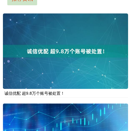
诚信优配 超9.8万个账号被处置！