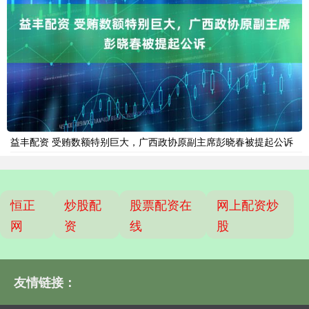
益丰配资 受贿数额特别巨大，广西政协原副主席彭晓春被提起公诉
恒正
炒股配
股票配资在
网上配资炒
网
资
线
股
友情链接：