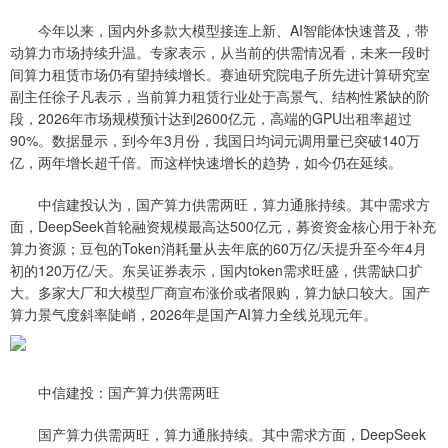
今年以来，国内外多款大模型接连上新、AI智能体快速普及，带
动算力市场持续升温。专家表示，从当前的供需情况看，未来一段时
间算力租赁市场仍有望持续增长。赛迪研究院电子所先进计算研究室
副主任徐子凡表示，当前算力租赁行业处于高景气、结构性紧缺的阶
段，2026年市场规模预计达到2600亿元，高端的GPU出租率超过
90%。数据显示，到今年3月份，我国日均词元调用量已突破140万
亿，两年增长超千倍。而这样快速增长的趋势，如今仍在延续。
中信建投认为，国产算力供需两旺，算力通胀持续。其中需求方
面，DeepSeek首轮融资规模最高达500亿元，募资资金核心用于补充
算力资源；豆包的Token消耗量从去年底的60万亿/天提升至今年4月
初的120万亿/天。东吴证券表示，国内token需求旺盛，供需缺口扩
大。多家大厂和大模型厂商宣布涨价或者限购，算力缺口较大。国产
算力景气度斜率陡峭，2026年是国产AI算力全线兑现元年。
中信建投：国产算力供需两旺
国产算力供需两旺，算力通胀持续。其中需求方面，DeepSeek