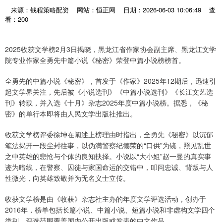
来源：钱程策略配资
网站：恒正网
日期：2026-06-03 10:06:49
查
看：200
2025收获文学榜2月3日揭晓，黑龙江省作家协会副主席、黑龙江文学
院专业作家全勇先中篇小说《秘密》荣登中篇小说榜榜首。
全勇先的中篇小说《秘密》，首发于《作家》2025年12期后，迅速引
起文学界关注，先后被《小说选刊》《中篇小说选刊》《长江文艺选
刊》转载，并入选《十月》杂志2025年度中篇小说榜。据悉，《秘
密》的单行本即将由人民文学出版社推出。
收获文学榜评委徐坤在阐述上榜理由时指出，全勇先《秘密》以沉郁
笔法揭开一段尘封往事，以伪满警察纪德荣的“口供”为镜，照见乱世
之中英雄的悲怆与个体的良知抉择。小说以“大小姐”赵一曼的真实事
迹为暗线，在警察、囚徒与家国命运的交错中，叩问忠诚、背叛与人
性微光，向英雄致敬并为无名义士立传。
收获文学榜是由《收获》杂志社主办的年度文学评选活动，创办于
2016年，榜单包括长篇小说、中篇小说、短篇小说和非虚构文学四个
类别，评选范围覆盖国内公开出版或发表的中文作品。