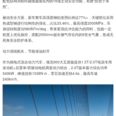
配包括AEB前向碰撞减缓在内的18项主动安全功能，有效“防患于未
然”。
被动安全方面，新车整车高强度钢铝使用比例达77%+，关键部位采用
热成型钢进行结构性的强化，占比33.46%，最高强度2000MPa，车
身扭转刚度32983N?m/deg，带来更强抗冲击能力的同时，也能一定
程度上优化操控，搭配2550mm超长侧气帘在内的9安全气囊，形成无
死角安全防护体系。
动力强续航长，节能省油好开
作为插电式混合动力汽车，领克900大五座版提供1.5T/2.0T电混专用
发动机+后置单/双驱动电机两套动力组合，2.0T版本最大综合功率
540kW，峰值扭矩1038N·m，零百加速至快4.6s，最高车速
240km/h。