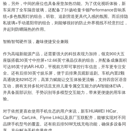
验，另外，中间的座位也具备座垫加热功能。为了优化视听体验，新
车采用了全车隔音玻璃，还配备了31扬哈曼卡顿Performance音响系
统+多色氛围灯的组合，听歌、追剧营造更具代入感的氛围。而后排隐
私玻璃+手动遮阳帘的组合，则能够很好的防止外界视线不经意扫过，
并起到防晒隔热的作用。
智舱智驾硬件顶，趣味便捷安全兼顾
作为高端新能源产品，还需要强大的科技表现力加持，领克900大五
座版搭载30英寸中控屏+12.66英寸液晶仪表的组合，并配备成像面积
可达95英寸的AR-HUD，平视前方即可掌控行车信息，开车更专注安
全。还有后排30英寸娱乐屏，便于后排乘员观影追剧。车机内置2颗
高通骁龙8295芯片，高算力赋能让交互体验更流畅，支持四音区语音
互动，拥有支持多轮对话且支持儿童专属交互能力的AI智能体EVA，
并具备面部识别、手势识别等多模型交互能力，带来更便捷的用车体
验。
对于依然更喜欢使用手机生态的用户来说，新车HUAWEI HiCar、
CarPlay、CarLink、Flyme Link以及原厂互联配齐，能够实现对不同
品牌手机型号的覆盖。还有前后排50W无线充电功能，确保多设备同
享，充分解决手机电量焦虑。