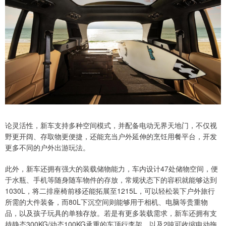
论灵活性，新车支持多种空间模式，并配备电动无界天地门，不仅视
野更开阔、存取物更便捷，还能充当户外延伸的烹饪用餐平台，开发
更多不同的户外出游玩法。
此外，新车还拥有强大的装载储物能力，车内设计47处储物空间，便
于水瓶、手机等随身随车物件的存放，常规状态下的容积就能够达到
1030L，将二排座椅前移还能拓展至1215L，可以轻松装下户外旅行
所需的大件装备，而80L下沉空间则能够用于相机、电脑等贵重物
品，以及孩子玩具的单独存放。若是有更多装载需求，新车还拥有支
持静态300KG/动态100KG承重的车顶行李架，以及2吨可收缩电动拖