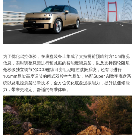
为了优化驾控体验，在底盘装备上集成了支持提前预瞄前方15m路况
信息，实时调整悬架进行预减振的智能魔毯悬架，以及支持四轮阻尼
毫秒级独立调节的CCD连续可变阻尼电控减振系统，还有可进行
105mm悬架高度调节的闭式双腔空气悬架，搭配Super AI数字底盘系
统以及电控悬架防晕技术，全方位优化底盘滤振能力，提升抗侧倾能
力，带来更稳定、舒适的驾乘体验。