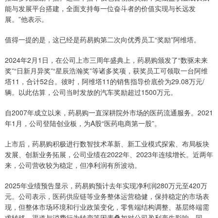
能与发展平台搭建，全面支持每一位奋斗者的价值实现与长远发
展。”他表示。
值得一提的是，这已经是药易购第二次向优秀员工“奖励”阿维塔。
2024年2月1日，在公司上市三周年盛典上，药易购颁发了“数驱未来
奖”“日新月异奖”“星辰浩瀚奖”等诸多奖项，获奖员工可领取一台阿维
塔11，合计52台。彼时，阿维塔11的销售指导价底价为29.08万元/
辆。以此估算，公司当时发放的汽车奖励超过1500万元。
自2007年成立以来，药易购一直深耕院外市场的医药流通服务。2021
年1月，公司登陆创业板，为A股“医药电商第一股”。
上市后，药易购积极进行数智技术革新、新工业模式探索、布局板块
发展、创新业务拓展，公司业绩在2022年、2023年连续增长。近两年
来，公司营收较为稳定，但净利润有所波动。
2025年业绩预告显示，药易购预计去年实现净利润280万元至420万
元。公司表示，医药供应链等业务整体运营稳健，保持稳定的市场表
现，但整体市场环境和行业政策变化，零售端结构调整、基层终端需
求转移、渠道与消费行为转变等因素叠加对公司盈利产生影响。同