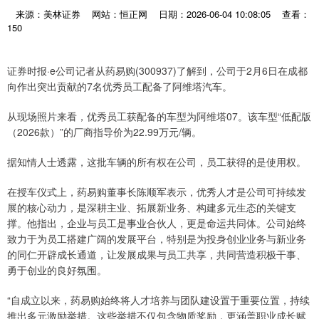
来源：美林证券
网站：恒正网
日期：2026-06-04 10:08:05
查看：
150
证券时报·e公司记者从药易购(300937)了解到，公司于2月6日在成都
向作出突出贡献的7名优秀员工配备了阿维塔汽车。
从现场照片来看，优秀员工获配备的车型为阿维塔07。该车型“低配版
（2026款）”的厂商指导价为22.99万元/辆。
据知情人士透露，这批车辆的所有权在公司，员工获得的是使用权。
在授车仪式上，药易购董事长陈顺军表示，优秀人才是公司可持续发
展的核心动力，是深耕主业、拓展新业务、构建多元生态的关键支
撑。他指出，企业与员工是事业合伙人，更是命运共同体。公司始终
致力于为员工搭建广阔的发展平台，特别是为投身创业业务与新业务
的同仁开辟成长通道，让发展成果与员工共享，共同营造积极干事、
勇于创业的良好氛围。
“自成立以来，药易购始终将人才培养与团队建设置于重要位置，持续
推出多元激励举措。这些举措不仅包含物质奖励，更涵盖职业成长赋