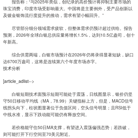
报告称：“与2025年类似，创纪录的高价预计将抑制主要市场的
珠宝消费，印度市场受影响最大。中国将是主要例外，受产品创新以
及镀金银饰流行度提升的推动，需求有望小幅回升。”
尽管部分细分领域需求疲软，但整体需求仍预计超过供给。报告
预测，2026年全球白银总供应量将增长1.5%，达到10.5亿盎司，创十
年新高。
综合供需两端，白银市场预计在2026年仍将录得显著短缺，缺口
达6700万盎司，这将是连续第六个年度市场赤字。
技术分析
]article_adlist-->
白银短期技术面预示短期可能处于震荡，日线图显示，银价仍坚
守50日移动平均线（MA，78.99）关键指标上方，但是，MACD信号
线拐头向下，柱状图显著位于负值区间，空头信号明显；且RSI低于
中线水准，显示下跌动能可能仍有释放空间。
若价格能守住50日MA支撑，有望进入震荡偏强态势；若跌破，
则可能打开下行空间至70美元附近。